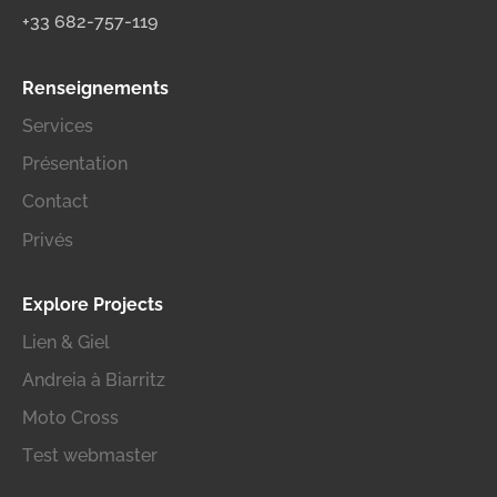
+33 682-757-119
Renseignements
Services
Présentation
Contact
Privés
Explore Projects
Lien & Giel
Andreia à Biarritz
Moto Cross
Test webmaster